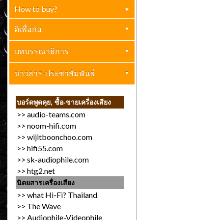
How to buy?
ตกผลึก
(4)
เครื่องเสียงบ้าน
ติเพื่อก่อ
(1)
ปกิณกะ
เครื่องเสียงทั่วไป
บทบรรณาธิการ
(0)
(1)
การตลาด (ขายให้เป็น)
อ.ไมตรี ทรัพย์เอนกสันติ
ข่าวสาร-ประชาสัมพันธ์
(2)
(0)
ข่าวประกาศทั่วไป
(13)
บอร์ดพูดคุย, ซื้อ-ขายเครื่องเสียง
>>
audio-teams.com
งานเครื่องเสียง
(9)
>>
noom-hifi.com
>>
wijitboonchoo.com
>>
hifi55.com
>>
sk-audiophile.com
>>
htg2.net
นิตยสารเครื่องเสียง
>>
what Hi-Fi? Thailand
>>
The Wave
>>
Audiophile-Videophile