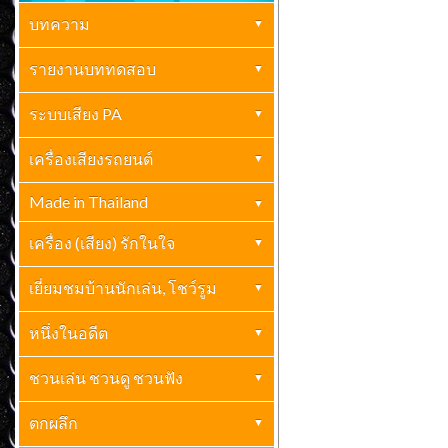
บทความ
เครื่องเสียงบ้าน
รายงานบททดสอบ
(261)
ปกิณกะ
เครื่องเสียงบ้าน
ระบบเสียง PA
(70)
(69)
กะเทาะเปลือกวงการเครื่องเสียง
เครื่องเสียงรถยนต์
เครื่องเสียง PA
เครื่องเสียงรถยนต์
(23)
(2)
ไฮเอ็นด์
(10)
Made in Thailand
บทความเครื่องเสียงรถยนต์
(41)
Made In Thailand
(6)
เครื่อง (เสียง) รักในใจ
เยี่ยมชมบ้านนักเล่น, โชว์รูม
เยี่ยมชมบ้านนักเล่น
หนึ่งในอดีต
(1)
ย้อนรอยอดีค-อดีตคำนึง
ชวนเล่น ชวนดู ชวนฟัง
(3)
ชวนเล่น ชวนดู ชวนฟัง
ตกผลึก
(7)