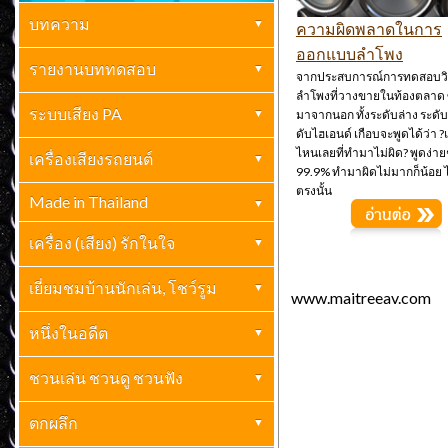
บทความ
ความผิดพลาดในการ
ออกแบบลำโพง
เครื่องเสียงบ้าน
รายงานบททดสอบ
(261)
จากประสบการณ์การทดสอบวิ
ลำโพงที่วางขายในท้องตลาด ซ
ปกิณกะ
เครื่องเสียงบ้าน
ระบบเสียง PA
(70)
(69)
มาจากนอก ทั้งระดับล่าง ระดั
ดับไฮเอนด์ เกือบจะพูดได้ว่า ?แ
ไหนเลยที่ทำมาไม่ผิด? พูดง่ายๆ
กะเทาะเปลือกวงการเครื่องเสียง
เครื่องเสียงรถยนต์
เครื่องเสียง PA
เครื่องเสียงรถยนต์
(23)
(2)
99.9% ทำมาผิดไม่มากก็น้อย ไม
ไฮเอ็นด์
(10)
ตรงนั้น
Made in Thailand
บทความเครื่องเสียงรถยนต์
(41)
Made In Thailand
(6)
เครื่อง (เสียง) รักในใจ
เยี่ยมชมบ้านนักเล่น, โชว์รูม
www.maitreeav.com
เยี่ยมชมบ้านนักเล่น
หนึ่งในอดีต
(1)
ย้อนรอยอดีค-อดีตคำนึง
ชวนเล่น ชวนดู ชวนฟัง
(3)
ชวนเล่น ชวนดู ชวนฟัง
ตกผลึก
(7)