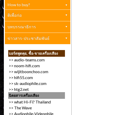
How to buy?
ตกผลึก
(4)
เครื่องเสียงบ้าน
ติเพื่อก่อ
(1)
ปกิณกะ
เครื่องเสียงทั่วไป
บทบรรณาธิการ
(0)
(1)
การตลาด (ขายให้เป็น)
อ.ไมตรี ทรัพย์เอนกสันติ
ข่าวสาร-ประชาสัมพันธ์
(2)
(0)
ข่าวประกาศทั่วไป
(13)
บอร์ดพูดคุย, ซื้อ-ขายเครื่องเสียง
>>
audio-teams.com
งานเครื่องเสียง
(9)
>>
noom-hifi.com
>>
wijitboonchoo.com
>>
hifi55.com
>>
sk-audiophile.com
>>
htg2.net
นิตยสารเครื่องเสียง
>>
what Hi-Fi? Thailand
>>
The Wave
>>
Audiophile-Videophile