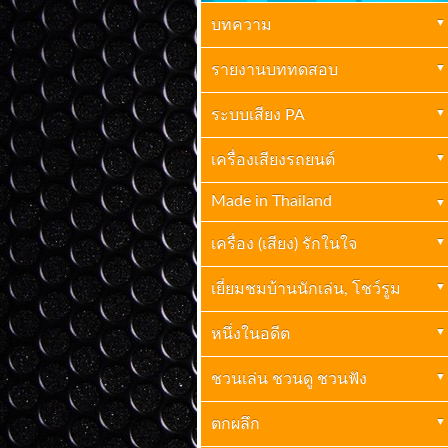
บทความ
เครื่องเสียงบ้าน
รายงานบททดสอบ
(261)
ปกิณกะ
เครื่องเสียงบ้าน
ระบบเสียง PA
(70)
(69)
กะเทาะเปลือกวงการเครื่องเสียง
เครื่องเสียงรถยนต์
เครื่องเสียง PA
เครื่องเสียงรถยนต์
(23)
(2)
ไฮเอ็นด์
(10)
Made in Thailand
บทความเครื่องเสียงรถยนต์
(41)
Made In Thailand
(6)
เครื่อง (เสียง) รักในใจ
เยี่ยมชมบ้านนักเล่น, โชว์รูม
เยี่ยมชมบ้านนักเล่น
หนึ่งในอดีต
(1)
ย้อนรอยอดีค-อดีตคำนึง
ชวนเล่น ชวนดู ชวนฟัง
(3)
ชวนเล่น ชวนดู ชวนฟัง
ตกผลึก
(7)