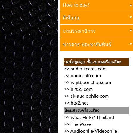
How to buy?
ตกผลึก
(4)
เครื่องเสียงบ้าน
ติเพื่อก่อ
(1)
ปกิณกะ
เครื่องเสียงทั่วไป
บทบรรณาธิการ
(0)
(1)
การตลาด (ขายให้เป็น)
อ.ไมตรี ทรัพย์เอนกสันติ
ข่าวสาร-ประชาสัมพันธ์
(2)
(0)
ข่าวประกาศทั่วไป
(13)
บอร์ดพูดคุย, ซื้อ-ขายเครื่องเสียง
>>
audio-teams.com
งานเครื่องเสียง
(9)
>>
noom-hifi.com
>>
wijitboonchoo.com
>>
hifi55.com
>>
sk-audiophile.com
>>
htg2.net
นิตยสารเครื่องเสียง
>>
what Hi-Fi? Thailand
>>
The Wave
>>
Audiophile-Videophile