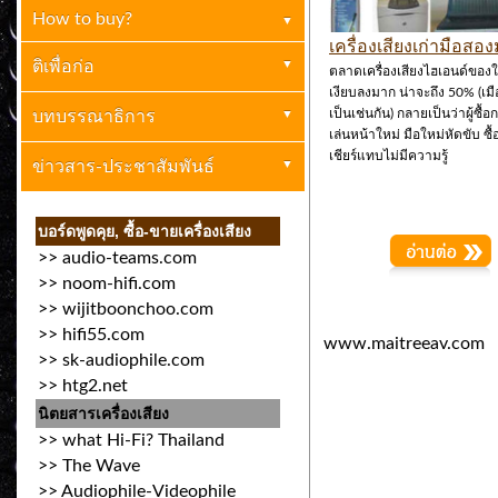
How to buy?
ตกผลึก
(4)
เครื่องเสียงเก่ามือสอ
เครื่องเสียงบ้าน
ติเพื่อก่อ
(1)
ตลาดเครื่องเสียงไฮเอนด์ของใ
เงียบลงมาก น่าจะถึง 50% (เม
เป็นเช่นกัน) กลายเป็นว่าผู้ซื้อ
ปกิณกะ
เครื่องเสียงทั่วไป
บทบรรณาธิการ
(0)
(1)
เล่นหน้าใหม่ มือใหม่หัดขับ ซ
เชียร์แทบไม่มีความรู้
การตลาด (ขายให้เป็น)
อ.ไมตรี ทรัพย์เอนกสันติ
ข่าวสาร-ประชาสัมพันธ์
(2)
(0)
ข่าวประกาศทั่วไป
(13)
บอร์ดพูดคุย, ซื้อ-ขายเครื่องเสียง
>>
audio-teams.com
งานเครื่องเสียง
(9)
>>
noom-hifi.com
>>
wijitboonchoo.com
>>
hifi55.com
www.maitreeav.com
>>
sk-audiophile.com
>>
htg2.net
นิตยสารเครื่องเสียง
>>
what Hi-Fi? Thailand
>>
The Wave
>>
Audiophile-Videophile