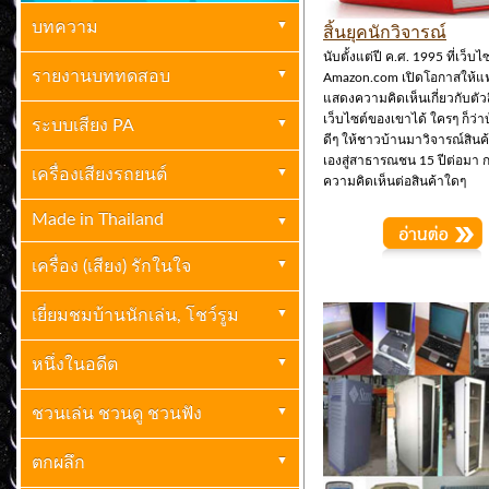
บทความ
สิ้นยุคนักวิจารณ์
นับตั้งแต่ปี ค.ศ. 1995 ที่เว็บไ
เครื่องเสียงบ้าน
รายงานบททดสอบ
(261)
Amazon.com เปิดโอกาสให้แ
แสดงความคิดเห็นเกี่ยวกับตัวส
เว็บไซต์ของเขาได้ ใครๆ ก็ว่าบ้
ปกิณกะ
เครื่องเสียงบ้าน
ระบบเสียง PA
(70)
(69)
ดีๆ ให้ชาวบ้านมาวิจารณ์สินค
เองสู่สาธารณชน 15 ปีต่อมา
กะเทาะเปลือกวงการเครื่องเสียง
เครื่องเสียงรถยนต์
เครื่องเสียง PA
เครื่องเสียงรถยนต์
(23)
(2)
ความคิดเห็นต่อสินค้าใดๆ
ไฮเอ็นด์
(10)
Made in Thailand
บทความเครื่องเสียงรถยนต์
(41)
Made In Thailand
(6)
เครื่อง (เสียง) รักในใจ
เยี่ยมชมบ้านนักเล่น, โชว์รูม
เยี่ยมชมบ้านนักเล่น
หนึ่งในอดีต
(1)
ย้อนรอยอดีค-อดีตคำนึง
ชวนเล่น ชวนดู ชวนฟัง
(3)
ชวนเล่น ชวนดู ชวนฟัง
ตกผลึก
(7)